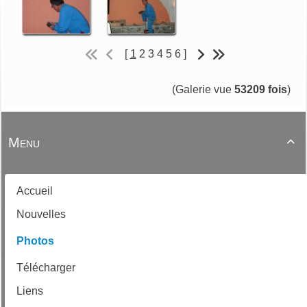
[
1
2
3
4
5
6
]
(Galerie vue
53209 fois
)
Menu

Accueil
Nouvelles
Photos
Télécharger
Liens