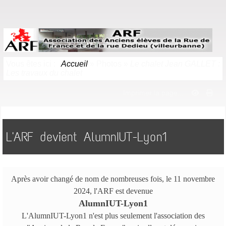
Vous êtes ici :
Accueil
»
Photos
»
Le chalet Jean GALLET :
Les travaux du chalet
Imprimer la page...
L'ARF devient AlumnIUT-Lyon1
Après avoir changé de nom de nombreuses fois, le 11 novembre
2024, l'ARF est devenue
AlumnIUT-Lyon1
L'AlumnIUT-Lyon1 n'est plus seulement l'association des