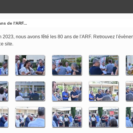
ns de l'ARF...
n 2023, nous avons fêté les 80 ans de l'ARF. Retrouvez l'évène
e site.