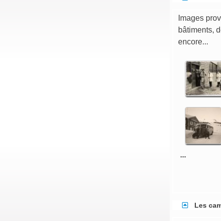
Images prove
bâtiments, 
encore...
...
Les cam