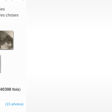
les
tres choses
40398 fois
)
(15 photos)