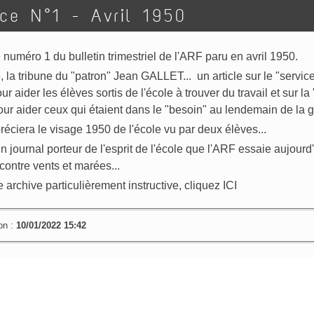
ce N°1 - Avril 1950
numéro 1 du bulletin trimestriel de l'ARF paru en avril 1950.
la tribune du "patron" Jean GALLET... un article sur le "service
r aider les élèves sortis de l'école à trouver du travail et sur la
our aider ceux qui étaient dans le "besoin" au lendemain de la g
réciera le visage 1950 de l'école vu par deux élèves...
 journal porteur de l'esprit de l'école que l'ARF essaie aujourd
contre vents et marées...
te archive particulièrement instructive, cliquez
ICI
on :
10/01/2022 15:42