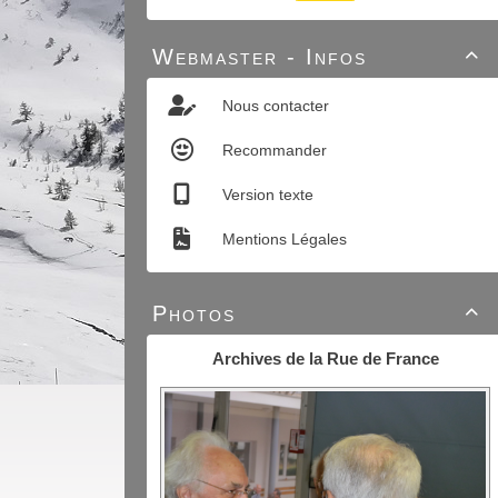
Webmaster - Infos

Nous contacter
Recommander
Version texte
Mentions Légales
Photos

Archives de la Rue de France