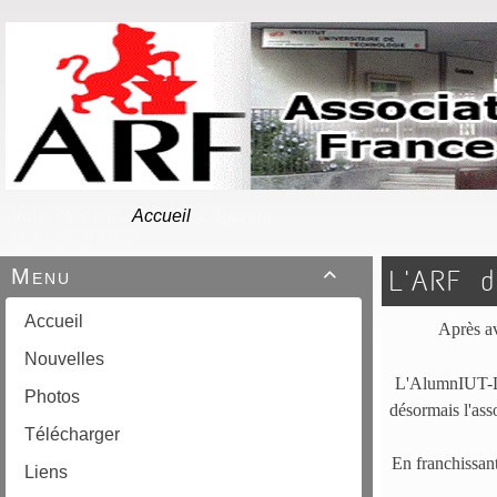
Vous êtes ici :
Accueil
»
Agenda :
Décembre 2025
Menu
L'ARF d

Accueil
Après a
Nouvelles
L'AlumnIUT-Lyo
Photos
désormais l'ass
Télécharger
En franchissant
Liens