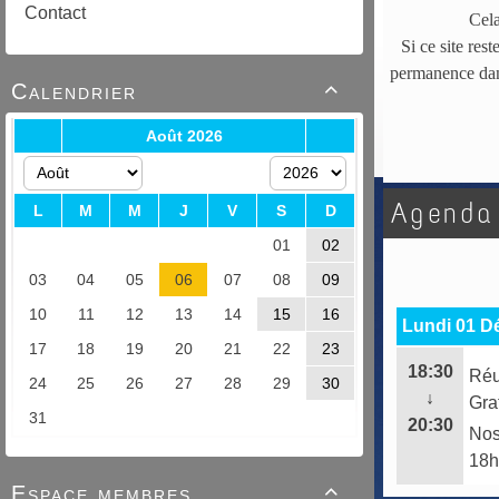
Contact
Cela
Si ce site res
permanence dans
Calendrier

Agenda
Lundi 01 D
18:30
Réu
↓
Gra
20:30
Nos
18h
Espace membres
