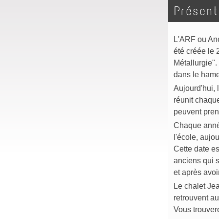
Présent
L'ARF ou Anc
été créée le 
Métallurgie".
dans le hame
Aujourd'hui, 
réunit chaque
peuvent prend
Chaque année
l'école, aujo
Cette date es
anciens qui s
et après avoi
Le chalet Jea
retrouvent a
Vous trouvere