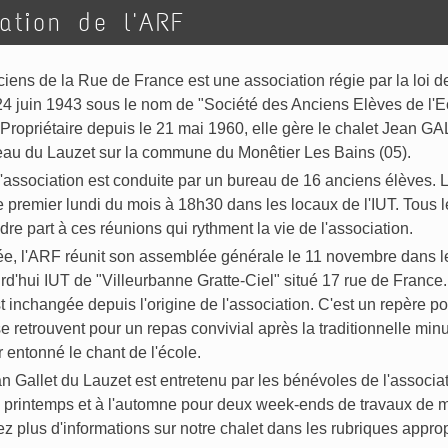
ation de l'ARF
iens de la
Rue de France est une association régie par la loi d
24 juin 1943 sous le nom de "Société des Anciens Elèves de l'E
 Propriétaire depuis le 21 mai 1960, elle gère le chalet Jean G
au du Lauzet sur la commune du Monêtier Les Bains (05).
l'association est conduite par un bureau de 16 anciens élèves. 
 premier lundi du mois à 18h30 dans les locaux de l'IUT. Tous 
re part à ces réunions qui rythment la vie de l'association.
, l'ARF réunit son assemblée générale le 11 novembre dans l
urd'hui IUT de "Villeurbanne Gratte-Ciel" situé 17 rue de France.
t inchangée depuis l'origine de l'association. C'est un repère po
e retrouvent pour un repas convivial après la traditionnelle min
r entonné le chant de l'école.
n Gallet du Lauzet est entretenu par les bénévoles de l'associat
u printemps et à l'automne pour deux week-ends de travaux de 
z plus d'informations sur notre chalet dans les rubriques appro