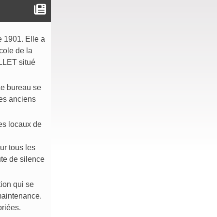
e 1901. Elle a
cole de la
ALLET situé
Le bureau se
les anciens
es locaux de
ur tous les
ute de silence
ion qui se
maintenance.
priées.